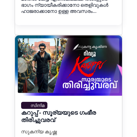
ഭാഗം ന്യായീകരിക്കാനോ തെളിവുകൾ
ഹാജരാക്കാനോ ഉള്ള അവസരം…
സിനിമ
കറുപ്പ് - സൂര്യയുടെ ഗംഭീര
തിരിച്ചുവരവ്
സുകന്യ കൃഷ്ണ