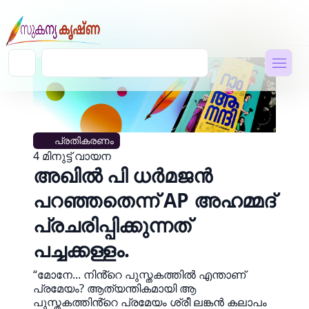
പ്രതികരണം
4 മിനുട്ട് വായന
അഖിൽ പി ധർമജൻ
പറഞ്ഞതെന്ന് AP അഹമ്മദ്
പ്രചരിപ്പിക്കുന്നത്
പച്ചക്കള്ളം.
“മോനേ... നിൻ്റെ പുസ്തകത്തിൽ എന്താണ്
പ്രമേയം? ആത്യന്തികമായി ആ
പുസ്തകത്തിൻ്റെ പ്രമേയം ശ്രീ ലങ്കൻ കലാപം