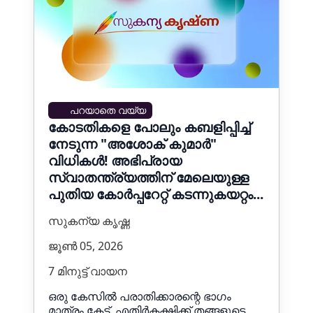
പറയാതെ വയ്യ
കോടതികളെ പോലും കബളിപ്പിച്ച്
നേടുന്ന "അശോക് കുമാർ"
വിധികൾ! അഭിപ്രായ
സ്വാതന്ത്ര്യത്തിന് മേലെയുള്ള
പുതിയ കോർപ്പറേറ്റ് കടന്നുകയറ്റം...
സുകന്യ കൃഷ്ണ
ജൂൺ 05, 2026
7 മിനുട്ട് വായന
ഒരു കേസിൽ പരാതിക്കാരന്റെ ഭാഗം
മാത്രം കേട്ട്, എതിർകക്ഷിക്ക് തങ്ങളുടെ