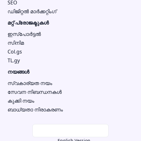
SEO
ഡിജിറ്റൽ മാർക്കറ്റിംഗ്
മറ്റ് പ്രോജക്ടുകൾ
ഇസ്‌പോർട്ടൽ
സിനിമ
Col.gs
TL.gy
നയങ്ങൾ
സ്വകാര്യത നയം
സേവന നിബന്ധനകൾ
കുക്കി നയം
ബാധ്യതാ നിരാകരണം
English Version