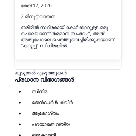
മേയ് 17, 2026
2 മിനുട്ട് വായന
തമിഴിൽ സ്ഥിരമായി കേൾക്കാറുള്ള ഒരു
ചൊല്ലാണ് ˮതരമാന സംഭവംˮ, അത്
അതുപോലെ ചെയ്തുവെച്ചിരിക്കുകയാണ്
ˮകറുപ്പ്ˮ സിനിമയിൽ.
കൂടുതൽ എഴുത്തുകൾ
പ്രധാന വിഭാഗങ്ങൾ
സിനിമ
ജെൻഡർ & ക്വീർ
ആരോഗ്യം
പറയാതെ വയ്യ
ടെക്നോളജി