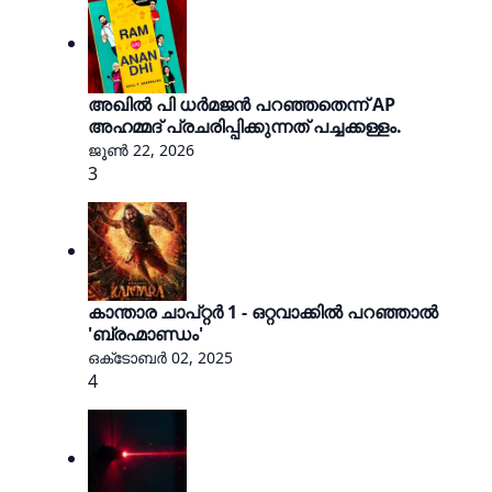
അഖിൽ പി ധർമജൻ പറഞ്ഞതെന്ന് AP
അഹമ്മദ് പ്രചരിപ്പിക്കുന്നത് പച്ചക്കള്ളം.
ജൂൺ 22, 2026
3
കാന്താര ചാപ്റ്റർ 1 - ഒറ്റവാക്കിൽ പറഞ്ഞാൽ
'ബ്രഹ്മാണ്ഡം'
ഒക്‌ടോബർ 02, 2025
4