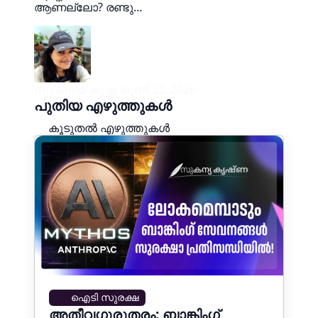
ആണല്ലോ? രണ്ടു…
സുകന്യ കൃഷ്ണ
ജൂൺ 22, 2026
പുതിയ എഴുത്തുകൾ
കൂടുതൽ എഴുത്തുകൾ
ഐടി സുരക്ഷ
അതീവഗുരുതരം: ബാങ്കിംഗ്