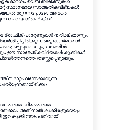
്ല ഏക മാർഗം. വെബ് ബീക്കണുകൾ
ള മറ്റ് സമാനമായ സാങ്കേതികവിദ്യകൾ
ോ ഇമെയിൽ തുറന്നപ്പോഴോ അവരെ
ുന്ന ചെറിയ ഗ്രാഫിക്സ്
 ട്രാഫിക് പാറ്റേണുകൾ നിരീക്ഷിക്കാനും,
ദർശിപ്പിച്ചിരിക്കുന്ന ഒരു ഓൺലൈൻ
 മെച്ചപ്പെടുത്താനും, ഇമെയിൽ
ളിലും, ഈ സാങ്കേതികവിദ്യകൾ കുക്കികൾ
്രവർത്തനത്തെ തടസ്സപ്പെടുത്തും.
് മാറ്റം വന്നേക്കാവുന്ന
യ്യുന്നതായിരിക്കും.
്രവർത്തനപരമോ നിയമപരമോ
േക്കാം. അതിനാൽ കുക്കികളുടെയും
ി ഈ കുക്കി നയം പതിവായി