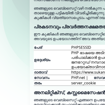
ഞങ്ങളുടെ വെബ്‌സൈറ്റ് വഴി നൽകുന്ന ഫസ്
താഴെയുള്ള പട്ടികയിൽ വിവരിച്ചിരിക്കുന്ന
കുക്കികൾ വ്യത്യാസപ്പെടാം എന്നത് ദയവ
പ്രകടനവും പ്രവർത്തനക്ഷമതയു
ഈ കുക്കികൾ ഞങ്ങളുടെ വെബ്‌സൈറ്റിന്റ
അവയുടെ ഉപയോഗത്തിന് അവ അത്യാവശ്യ
പേര്
PHPSESSID
PHP ഭാഷയെ അടിസ
പരിപാലിക്കാൻ ഉ
ഉദ്ദേശ്യം
ജനറേറ്റഡ് നമ്പറാ
ഉപയോക്താവിനായി
ദാതാവ്
https://www.sukan
സേവനം
PHP.net |
സേവന
തരം
server_cookie
അനലിറ്റിക്സ്, കസ്റ്റമൈസേഷൻ
ഞങ്ങളുടെ വെബ്‌സൈറ്റ് എങ്ങനെ ഉപയോഗി
മനസ്സിലാക്കാൻ സഹായിക്കുന്നതിനോ ഞ