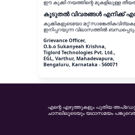
ഈ കുക്കി നയത്തിന്റെ മുകളിലുള്ള തീയ
കൂടുതൽ വിവരങ്ങൾ എനിക്ക് എവിട
കുക്കികളുടെയോ മറ്റ് സാങ്കേതികവിദ്യക
ഇനിപ്പറയുന്ന വിലാസത്തിൽ ബന്ധപ്പെടു
Grievance Officer,
O.b.o Sukanyeah Krishna,
Tiglord Technologies Pvt. Ltd.,
EGL, Varthur, Mahadevapura,
Bengaluru, Karnataka - 560071
എന്റെ എഴുത്തുകളും പുതിയ അപ്ഡേറ്റു
ചാനലിലൂടെയും യഥാസമയം പങ്കുവെയ്ക