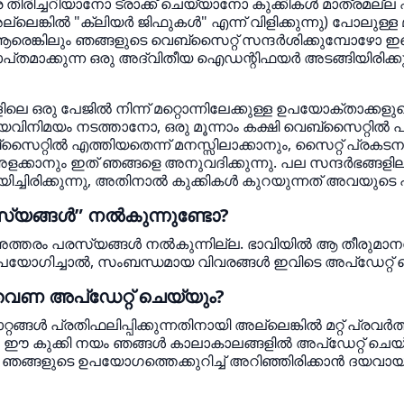
െ തിരിച്ചറിയാനോ ട്രാക്ക് ചെയ്യാനോ കുക്കികൾ മാത്രമല
അല്ലെങ്കിൽ "ക്ലിയർ ജിഫുകൾ" എന്ന് വിളിക്കുന്നു) പോലുള്
 ആരെങ്കിലും ഞങ്ങളുടെ വെബ്‌സൈറ്റ് സന്ദർശിക്കുമ്പോഴ
രാപ്‌തമാക്കുന്ന ഒരു അദ്വിതീയ ഐഡന്റിഫയർ അടങ്ങിയിരിക്ക
െ ഒരു പേജിൽ നിന്ന് മറ്റൊന്നിലേക്കുള്ള ഉപയോക്താക്കളുടെ
മയം നടത്താനോ, ഒരു മൂന്നാം കക്ഷി വെബ്‌സൈറ്റിൽ പ്ര
റ്റിൽ എത്തിയതെന്ന് മനസ്സിലാക്കാനും, സൈറ്റ് പ്രകടനം
യം അളക്കാനും ഇത് ഞങ്ങളെ അനുവദിക്കുന്നു. പല സന്ദർഭങ്ങ
ിച്ചിരിക്കുന്നു, അതിനാൽ കുക്കികൾ കുറയുന്നത് അവയുടെ പ
രസ്യങ്ങൾ” നൽകുന്നുണ്ടോ?
ത്തരം പരസ്യങ്ങൾ നൽകുന്നില്ല. ഭാവിയിൽ ആ തീരുമാനത്തിന
ോഗിച്ചാൽ, സംബന്ധമായ വിവരങ്ങൾ ഇവിടെ അപ്‌ഡേറ്റ് ചെ
വണ അപ്‌ഡേറ്റ് ചെയ്യും?
റ്റങ്ങൾ പ്രതിഫലിപ്പിക്കുന്നതിനായി അല്ലെങ്കിൽ മറ്റ് പ
കുക്കി നയം ഞങ്ങൾ കാലാകാലങ്ങളിൽ അപ്‌ഡേറ്റ് ചെയ്ത
ങ്ങളുടെ ഉപയോഗത്തെക്കുറിച്ച് അറിഞ്ഞിരിക്കാൻ ദയവായ