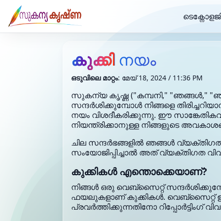
ടെക്നോളജ
കുക്കി
നയം
ഒടുവിലെ മാറ്റം
: മേയ് 18, 2024 / 11:36 PM
സുകന്യ കൃഷ്ണ ("കമ്പനി," "ഞങ്ങൾ," "ഞ
സന്ദർശിക്കുമ്പോൾ നിങ്ങളെ തിരിച്ചറി
നയം വിശദീകരിക്കുന്നു. ഈ സാങ്കേത
നിയന്ത്രിക്കാനുള്ള നിങ്ങളുടെ അവകാശങ്ങ
ചില സന്ദർഭങ്ങളിൽ ഞങ്ങൾ വ്യക്തിഗത വ
സംയോജിപ്പിച്ചാൽ അത് വ്യക്തിഗത വിവ
കുക്കികൾ എന്തൊക്കെയാണ്?
നിങ്ങൾ ഒരു വെബ്‌സൈറ്റ് സന്ദർശിക്ക
ഫയലുകളാണ് കുക്കികൾ. വെബ്‌സൈറ്റ് 
പ്രവർത്തിക്കുന്നതിനോ റിപ്പോർട്ടിംഗ