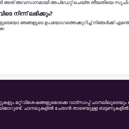
തി അത് അവസാനമായി അപ്‌ഡേറ്റ് ചെയ്ത തീയതിയെ സൂചിപ്പിക
െ നിന്ന് ലഭിക്കും?
ളുടെയോ ഞങ്ങളുടെ ഉപയോഗത്തെക്കുറിച്ച് നിങ്ങൾക്ക് എന്തെങ
ക:
കളും മറ്റ് വിശേഷങ്ങളുമൊക്കെ വാട്സാപ്പ് ചാനലിലൂടെയും
്കാറുണ്ട്. ചാനലുകളിൽ ചേരാൻ താഴെയുള്ള ബട്ടണുകളിൽ ക