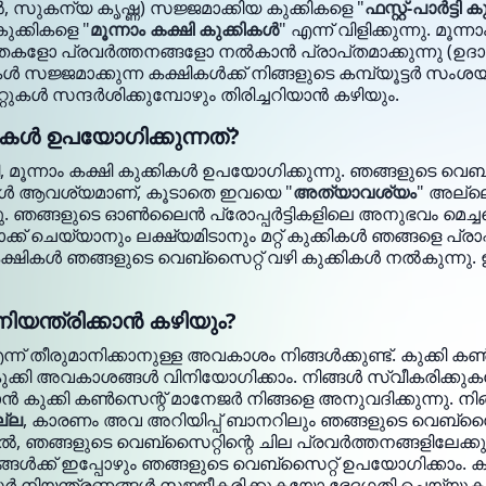
സുകന്യ കൃഷ്ണ) സജ്ജമാക്കിയ കുക്കികളെ "
ഫസ്റ്റ്-പാർട്ടി 
ുക്കികളെ "
മൂന്നാം കക്ഷി കുക്കികൾ
" എന്ന് വിളിക്കുന്നു. മൂ
ളോ പ്രവർത്തനങ്ങളോ നൽകാൻ പ്രാപ്‌തമാക്കുന്നു (ഉദാ.
കികൾ സജ്ജമാക്കുന്ന കക്ഷികൾക്ക് നിങ്ങളുടെ കമ്പ്യൂട്ടർ സ
്റുകൾ സന്ദർശിക്കുമ്പോഴും തിരിച്ചറിയാൻ കഴിയും.
കൾ ഉപയോഗിക്കുന്നത്?
ൂന്നാം കക്ഷി കുക്കികൾ ഉപയോഗിക്കുന്നു. ഞങ്ങളുടെ വെബ്‌സ
ികൾ ആവശ്യമാണ്, കൂടാതെ ഇവയെ "
അത്യാവശ്യം
" അല്ലെ
നു. ഞങ്ങളുടെ ഓൺലൈൻ പ്രോപ്പർട്ടികളിലെ അനുഭവം മെച്ചപ്
 ചെയ്യാനും ലക്ഷ്യമിടാനും മറ്റ് കുക്കികൾ ഞങ്ങളെ പ്രാപ്തരാ
കക്ഷികൾ ഞങ്ങളുടെ വെബ്‌സൈറ്റ് വഴി കുക്കികൾ നൽകുന്നു
ിയന്ത്രിക്കാൻ കഴിയും?
് തീരുമാനിക്കാനുള്ള അവകാശം നിങ്ങൾക്കുണ്ട്. കുക്കി ക
ക്കി അവകാശങ്ങൾ വിനിയോഗിക്കാം. നിങ്ങൾ സ്വീകരിക്ക
ാൻ കുക്കി കൺസെന്റ് മാനേജർ നിങ്ങളെ അനുവദിക്കുന്നു. ന
ല്ല
, കാരണം അവ അറിയിപ്പ് ബാനറിലും ഞങ്ങളുടെ വെബ്‌സൈ
, ഞങ്ങളുടെ വെബ്‌സൈറ്റിന്റെ ചില പ്രവർത്തനങ്ങളിലേക്കു
 നിങ്ങൾക്ക് ഇപ്പോഴും ഞങ്ങളുടെ വെബ്‌സൈറ്റ് ഉപയോഗിക്കാം.
സർ നിയന്ത്രണങ്ങൾ സജ്ജീകരിക്കുകയോ ഭേദഗതി ചെയ്യു