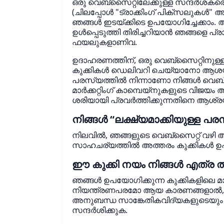
ഒരു വെബ്‌സൈറ്റിലേക്കുള്ള സന്ദർശകര
(ചിലപ്പോൾ "ട്രാക്കിംഗ് പിക്‌സലുകൾ" 
ഞങ്ങൾ ഇടയ്ക്കിടെ ഉപയോഗിച്ചേക്കാം.
ഉൾപ്പെടുത്തി തിരിച്ചറിയാൻ ഞങ്ങളെ പ്
ഫയലുകളാണിവ.
ഉദാഹരണത്തിന്, ഒരു വെബ്‌സൈറ്റിനുള്ളില
കുക്കികൾ ഡെലിവറി ചെയ്യാനോ ആശയവിനി
പരസ്യത്തിൽ നിന്നാണോ നിങ്ങൾ വെബ്‌സൈ
മാർക്കറ്റിംഗ് കാമ്പെയ്‌നുകളുടെ വിജ
ശരിയായി പ്രവർത്തിക്കുന്നതിനെ ആശ്രയ
നിങ്ങൾ “ലക്ഷ്യമാക്കിയുള്ള പ
നിലവിൽ, ഞങ്ങളുടെ വെബ്‌സൈറ്റ് വഴി അ
സാഹചര്യത്തിൽ അത്തരം കുക്കികൾ ഉപയ
ഈ കുക്കി നയം നിങ്ങൾ എത്ര ത
ഞങ്ങൾ ഉപയോഗിക്കുന്ന കുക്കികളിലെ മാ
നിയന്ത്രണപരമോ ആയ കാരണങ്ങളാൽ, ഈ 
അനുബന്ധ സാങ്കേതികവിദ്യകളുടെയും ഞ
സന്ദർശിക്കുക.