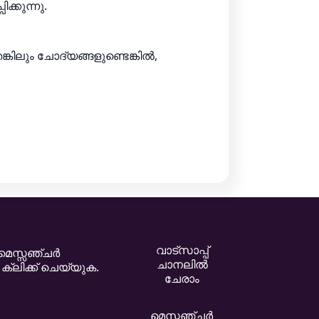
്കുന്നു.
്കിലും ചോദ്യങ്ങളുണ്ടെങ്കിൽ,
വാട്സാപ്പ്
 മെസ്സഞ്ചർ
ചാനലിൽ
്ലിക്ക് ചെയ്യുക.
ചേരാം
മെസ്സഞ്ചർ