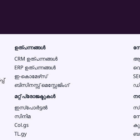
ഉത്പന്നങ്ങൾ
സ
CRM ഉത്പന്നങ്ങൾ
ആപ
ERP ഉത്പന്നങ്ങൾ
വെ
ഇ-കൊമേഴ്‌സ്
SE
പ്
ബിസിനസ്സ് മെസ്സേജിംഗ്
ഡിജ
മറ്റ് പ്രോജക്ടുകൾ
ന
ഇസ്‌പോർട്ടൽ
സ്
സിനിമ
സ
Col.gs
കു
TL.gy
ബാ