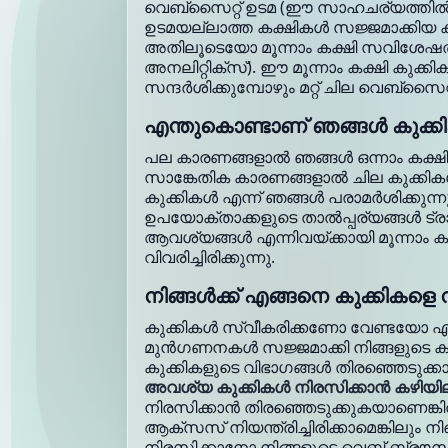
വെബ്‌സൈറ്റ് ഉടമ (ഈ സാഹചര്യത്തിൽ, 
ഉടമയല്ലാത്ത കക്ഷികൾ സജ്ജമാക്കിയ ക
അതിലൂടെയോ മൂന്നാം കക്ഷി സവിശേഷതക
അനലിറ്റിക്‌സ്). ഈ മൂന്നാം കക്ഷി കുക്
സന്ദർശിക്കുമ്പോഴും മറ്റ് ചില വെബ്‌സൈറ
എന്തുകൊണ്ടാണ് ഞങ്ങൾ കുക്കി
പല കാരണങ്ങളാൽ ഞങ്ങൾ ഒന്നാം കക്ഷി, മ
സാങ്കേതിക കാരണങ്ങളാൽ ചില കുക്ക
കുക്കികൾ എന്ന് ഞങ്ങൾ പരാമർശിക്കുന്
ഉപയോക്താക്കളുടെ താൽപ്പര്യങ്ങൾ ട്രാക്ക്
ആവശ്യങ്ങൾ എന്നിവയ്ക്കായി മൂന്നാം 
വിവരിച്ചിരിക്കുന്നു.
നിങ്ങൾക്ക് എങ്ങനെ കുക്കികളെ ന
കുക്കികൾ സ്വീകരിക്കണോ വേണ്ടയോ എന്ന
മുൻഗണനകൾ സജ്ജമാക്കി നിങ്ങളുടെ കു
കുക്കികളുടെ വിഭാഗങ്ങൾ തിരഞ്ഞെടുക്ക
അവശ്യ കുക്കികൾ നിരസിക്കാൻ കഴിയി
നിരസിക്കാൻ തിരഞ്ഞെടുക്കുകയാണെങ്കിൽ
ആക്‌സസ് നിയന്ത്രിച്ചിരിക്കാമെങ്കിലും
നിരസിക്കാനോ നിങ്ങളുടെ വെബ് ബ്രൗ