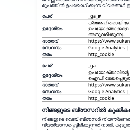
രൂപത്തിൽ ഉപയോഗിക്കുന്ന വിവരങ്ങൾ ഈ
പേര്
_ga_#
ക്രമരഹിതമായി ജന
ഉദ്ദേശ്യം
ഉപയോക്താക്കളെ വ
അനുവദിക്കുന്നു.
ദാതാവ്
https://www.sukan
സേവനം
Google Analytics |
തരം
http_cookie
പേര്
_ga
ഉപയോക്താവിന്റെ 
ഉദ്ദേശ്യം
ഐഡി രേഖപ്പെടുത്ത
ദാതാവ്
https://www.sukan
സേവനം
Google Analytics |
തരം
http_cookie
നിങ്ങളുടെ ബ്രൗസറിൽ കുക്കികള
നിങ്ങളുടെ വെബ് ബ്രൗസർ നിയന്ത്രണങ്
വ്യത്യാസപ്പെട്ടിരിക്കുന്നതിനാൽ, കൂ