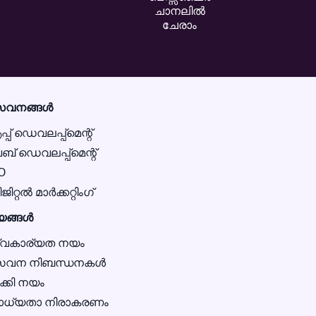
ചാനലിൽ
ചേരാം
േവനങ്ങൾ
്പ് ഡെവലപ്പ്മെന്റ്
ബ് ഡെവലപ്പ്മെന്റ്
O
ിറ്റൽ മാർക്കറ്റിംഗ്
യങ്ങൾ
വകാര്യത നയം
േവന നിബന്ധനകൾ
ക്കി നയം
ധ്യതാ നിരാകരണം