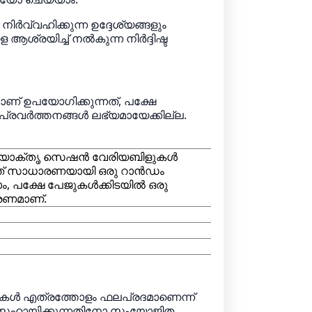
ിർവ്വഹിക്കുന്ന ഉദ്ദേശ്യങ്ങളും
െ ആശ്രയിച്ച് നൽകുന്ന നിർദ്ദിഷ്ട
ാണ് ഉപയോഗിക്കുന്നത്, പക്ഷേ
്രവർത്തനങ്ങൾ ലഭ്യമായേക്കില്ല.
. ഉപയോക്തൃ സെഷൻ വേരിയബിളുകൾ
 ഇത് സാധാരണയായി ഒരു റാൻഡം
കാം, പക്ഷേ പേജുകൾക്കിടയിൽ ഒരു
രണമാണ്.
്‌നുകൾ എത്രത്തോളം ഫലപ്രദമാണെന്ന്
ാൻ സഹായിക്കുന്നതിനോ സംയോജിത