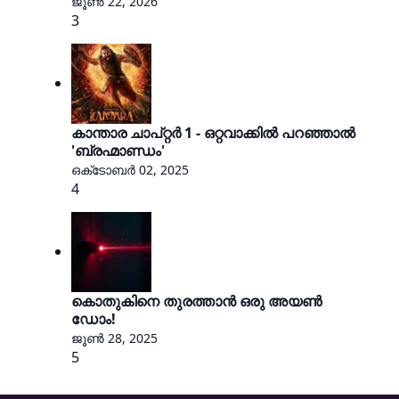
ജൂൺ 22, 2026
3
കാന്താര ചാപ്റ്റർ 1 - ഒറ്റവാക്കിൽ പറഞ്ഞാൽ
'ബ്രഹ്മാണ്ഡം'
ഒക്‌ടോബർ 02, 2025
4
കൊതുകിനെ തുരത്താൻ ഒരു അയൺ
ഡോം!
ജൂൺ 28, 2025
5