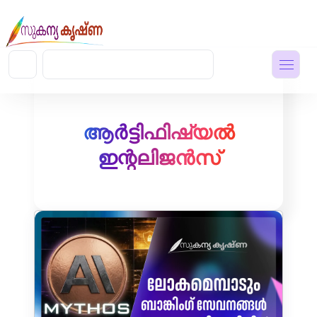
ആർട്ടിഫിഷ്യൽ
ഇന്റലിജൻസ്