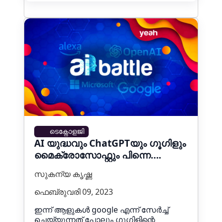
ടെക്നോളജി
AI യുദ്ധവും ChatGPTയും ഗൂഗിളും
മൈക്രോസോഫ്റ്റും പിന്നെ….
സുകന്യ കൃഷ്ണ
ഫെബ്രുവരി 09, 2023
ഇന്ന് ആളുകൾ google എന്ന് സേർച്ച്
ചെയ്യുന്നത് പോലും ഗൂഗിളിന്റെ