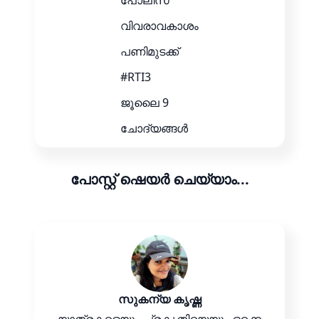
പോലീസ്
വിവരാവകാശം
പണിമുടക്ക്
#RTI3
ജൂലൈ 9
ചോദ്യങ്ങൾ
പോസ്റ്റ് ഷെയർ ചെയ്യാം...
സുകന്യ കൃഷ്ണ