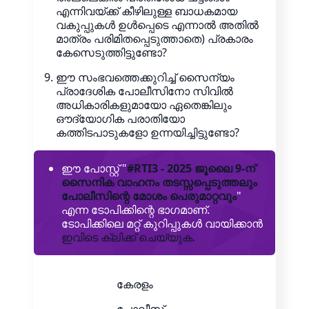
എന്നിവയ്ക്ക് കീഴിലുള്ള ബാധകമായ
വകുപ്പുകൾ ഉൾപ്പെടെ എന്നാൽ അതിൽ
മാത്രം പരിമിതപ്പെടുത്താതെ) പ്രകാരം
കേസെടുത്തിട്ടുണ്ടോ?
ഈ സംഭവത്തെക്കുറിച്ച് സൈന്യം
പ്രാദേശിക പോലീസിനോ സിവിൽ
അധികാരികളുമായോ ഏതെങ്കിലും
ഔദ്യോഗിക പരാതിയോ
കത്തിടപാടുകളോ ഉന്നയിച്ചിട്ടുണ്ടോ?
ഈ പോസ്റ്റ് "
#RTI3 - 2025 ജൂലൈ 9-ന്
സൈനിക വാഹനം തടസ്സപ്പെടുത്തലും
പോലീസിന്റെ മോശം പെരുമാറ്റവും
"
എന്ന ടോപിക്കിന്റെ ഭാഗമാണ്.
ടോപിക്കിലെ മറ്റ് കുറിപ്പുകൾ വായിക്കാൻ
ഇവിടെ ക്ലിക്ക് ചെയ്യുക.
കേരളം