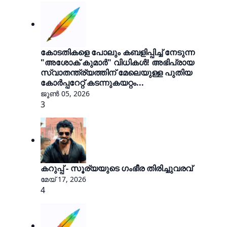
കോടതികളെ പോലും കബളിപ്പിച്ച് നേടുന്ന
"അശോക് കുമാർ" വിധികൾ! അഭിപ്രായ
സ്വാതന്ത്ര്യത്തിന് മേലെയുള്ള പുതിയ
കോർപ്പറേറ്റ് കടന്നുകയറ്റം...
ജൂൺ 05, 2026
3
കറുപ്പ് - സൂര്യയുടെ ഗംഭീര തിരിച്ചുവരവ്
മേയ് 17, 2026
4