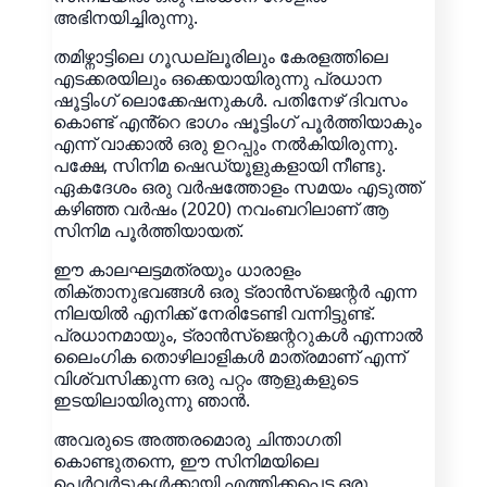
അഭിനയിച്ചിരുന്നു.
തമിഴ്നാട്ടിലെ ഗൂഡല്ലൂരിലും കേരളത്തിലെ
എടക്കരയിലും ഒക്കെയായിരുന്നു പ്രധാന
ഷൂട്ടിംഗ് ലൊക്കേഷനുകൾ. പതിനേഴ് ദിവസം
കൊണ്ട് എൻ്റെ ഭാഗം ഷൂട്ടിംഗ് പൂർത്തിയാകും
എന്ന് വാക്കാൽ ഒരു ഉറപ്പും നൽകിയിരുന്നു.
പക്ഷേ, സിനിമ ഷെഡ്യൂളുകളായി നീണ്ടു.
ഏകദേശം ഒരു വർഷത്തോളം സമയം എടുത്ത്
കഴിഞ്ഞ വർഷം (2020) നവംബറിലാണ് ആ
സിനിമ പൂർത്തിയായത്.
ഈ കാലഘട്ടമത്രയും ധാരാളം
തിക്താനുഭവങ്ങൾ ഒരു ട്രാൻസ്‌ജെന്റർ എന്ന
നിലയിൽ എനിക്ക് നേരിടേണ്ടി വന്നിട്ടുണ്ട്.
പ്രധാനമായും, ട്രാൻസ്‌ജെന്ററുകൾ എന്നാൽ
ലൈംഗിക തൊഴിലാളികൾ മാത്രമാണ് എന്ന്
വിശ്വസിക്കുന്ന ഒരു പറ്റം ആളുകളുടെ
ഇടയിലായിരുന്നു ഞാൻ.
അവരുടെ അത്തരമൊരു ചിന്താഗതി
കൊണ്ടുതന്നെ, ഈ സിനിമയിലെ
പെർവർട്ടുകൾക്കായി എത്തിക്കപ്പെട്ട ഒരു