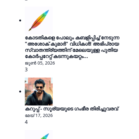
കോടതികളെ പോലും കബളിപ്പിച്ച് നേടുന്ന
"അശോക് കുമാർ" വിധികൾ! അഭിപ്രായ
സ്വാതന്ത്ര്യത്തിന് മേലെയുള്ള പുതിയ
കോർപ്പറേറ്റ് കടന്നുകയറ്റം...
ജൂൺ 05, 2026
3
കറുപ്പ് - സൂര്യയുടെ ഗംഭീര തിരിച്ചുവരവ്
മേയ് 17, 2026
4