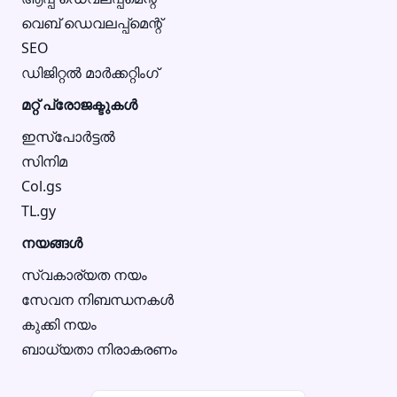
വെബ് ഡെവലപ്പ്മെന്റ്
SEO
ഡിജിറ്റൽ മാർക്കറ്റിംഗ്
മറ്റ് പ്രോജക്ടുകൾ
ഇസ്‌പോർട്ടൽ
സിനിമ
Col.gs
TL.gy
നയങ്ങൾ
സ്വകാര്യത നയം
സേവന നിബന്ധനകൾ
കുക്കി നയം
ബാധ്യതാ നിരാകരണം