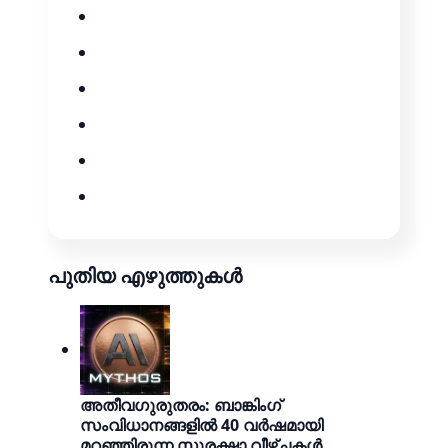
പുതിയ എഴുത്തുകൾ
അതീവഗുരുതരം: ബാങ്കിംഗ്
സംവിധാനങ്ങളിൽ 40 വർഷമായി
മറഞ്ഞിരുന്ന സുരക്ഷാ വീഴ്ചകൾ