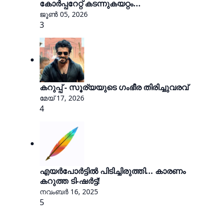
കോർപ്പറേറ്റ് കടന്നുകയറ്റം...
ജൂൺ 05, 2026
3
കറുപ്പ് - സൂര്യയുടെ ഗംഭീര തിരിച്ചുവരവ്
മേയ് 17, 2026
4
എയർപോർട്ടിൽ പിടിച്ചിരുത്തി... കാരണം
കറുത്ത ടി-ഷർട്ട്!
നവംബർ 16, 2025
5