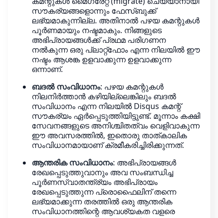
കമന്റുകൾ മൈഗ്രേറ്റ് (migrate) ചെയ്യാനായി
സൗകര്യങ്ങളൊന്നും ഫേസ്ബുക്ക്
ലഭ്യമാകുന്നില്ല. അതിനാൽ പഴയ കമന്റുകൾ
പൂർണമായും നഷ്ടമാകും. നിങ്ങളുടെ
അഭിപ്രായങ്ങൾക്ക് പ്രഥമ പരിഗണന
നൽകുന്ന ഒരു പ്ലാറ്റ്‌ഫോം എന്ന നിലയിൽ ഈ
നഷ്ടം ആശങ്ക ഉളവാക്കുന്ന ഉളവാക്കുന്ന
ഒന്നാണ്.
ബദൽ സംവിധാനം
: പഴയ കമന്റുകൾ
നിലനിർത്താൻ കഴിയില്ലെങ്കിലും ബദൽ
സംവിധാനം എന്ന നിലയിൽ Disqus കമന്റ്
സൗകര്യം ഏർപ്പെടുത്തിയിട്ടുണ്ട്. മൂന്നാം കക്ഷി
സേവനങ്ങളുടെ അനിശ്ചിതത്വം വെളിവാകുന്ന
ഈ അവസരത്തിൽ, ഇതൊരു താത്കാലിക
സംവിധാനമായാണ് ക്രമീകരിച്ചിരിക്കുന്നത്.
ആന്തരിക സംവിധാനം
: അഭിപ്രായങ്ങൾ
രേഖപ്പെടുത്തുവാനും അവ സംബന്ധിച്ച
പൂർണസ്വാതന്ത്ര്യം അഭിപ്രായം
രേഖപ്പെടുത്തുന്ന പ്രൊഫൈലിന് തന്നെ
ലഭ്യമാക്കുന്ന തരത്തിൽ ഒരു ആന്തരിക
സംവിധാനത്തിന്റെ ആവശ്യകത വളരെ