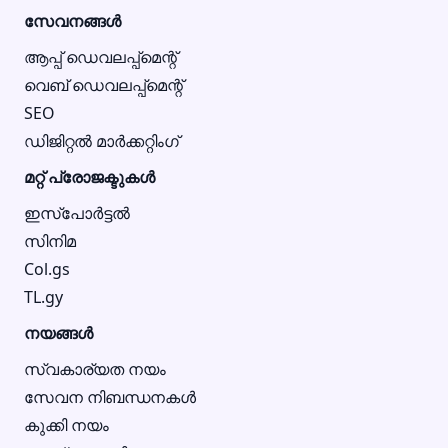
സേവനങ്ങൾ
ആപ്പ് ഡെവലപ്പ്മെന്റ്
വെബ് ഡെവലപ്പ്മെന്റ്
SEO
ഡിജിറ്റൽ മാർക്കറ്റിംഗ്
മറ്റ് പ്രോജക്ടുകൾ
ഇസ്‌പോർട്ടൽ
സിനിമ
Col.gs
TL.gy
നയങ്ങൾ
സ്വകാര്യത നയം
സേവന നിബന്ധനകൾ
കുക്കി നയം