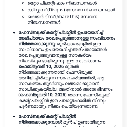
മെറ്റാ പ്ലാറ്റ്‌ഫോം നിബന്ധനകൾ
ഡിസ്കസ് (Disqus) സേവന നിബന്ധനകൾ
ഷെയർ ദിസ് (ShareThis) സേവന
നിബന്ധനങ്ങൾ
ഫേസ്ബുക്ക് കമന്റ് പ്ലഗ്ഗിൻ ഉപയോഗിച്ച്
അഭിപ്രായം രേഖപ്പെടുത്താനുള്ള സംവിധാനം
നിർത്തലാക്കുന്നു
: മുൻകാലങ്ങളിൽ ഈ
സംവിധാനം ഉപയോഗിച്ച് അഭിപ്രായങ്ങൾ
രേഖപ്പെടുത്തുവാനുള്ള സൗകര്യം
നിലവിലുണ്ടായിരുന്നു. ഈ സംവിധാനം
ഫെബ്രുവരി 10, 2026
മുതൽ
നിർത്തലാക്കുന്നതായി ഫേസ്ബുക്ക്
അറിയിച്ചിരിക്കുന്ന സാഹചര്യത്തിൽ, ആ
സൗകര്യം തുടർന്നും ലഭ്യമാക്കുവാൻ
സാധിക്കുകയില്ല. അതിനാൽ അതേ ദിവസം
(
ഫെബ്രുവരി 10, 2026
) തന്നെ, ഫേസ്ബുക്ക്
കമന്റ് പ്ലഗ്ഗിൻ ഈ പ്ലാറ്റ്‌ഫോമിൽ നിന്നും
പൂർണമായും നീക്കം ചെയ്യുന്നതാണ്.
ഫേസ്ബുക്ക് കമന്റ് പ്ലഗ്ഗിൻ
നിർത്തലാക്കുമ്പോൾ
മുൻപ് ഉണ്ടായിരുന്ന